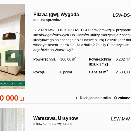
Pilawa (gw),
Wygoda
LSW-DS-
dom na sprzedaż
BEZ PROWIZJI OD KUPUJĄCEGO! (brak prowizji w przypad
klientów gotówkowych lub klientów, którzy skorzystają z specja
kredytowego poleconego przez nasze biuro) Poszukujesz do
własnym lasem i bardzo dużą działką? Zależy Ci na szybkim
dojeździe do Warszawy? ...
2
Powierzchnia
300,00 m
Powierzchnia
6 232 m²
działki [m2]
2
Pokoje
6 pokoi
Cena za m
2 633,33 
0 000
zł
Dodaj do notatnika
zobacz 
Warszawa,
Ursynów
LSW-MW-
mieszkanie na wynajem