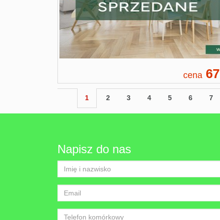
67
cena
1
2
3
4
5
6
7
Napisz do nas