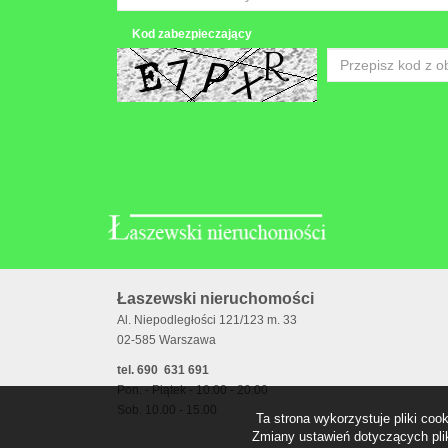
Kod zabezpieczający
Łaszewski nieruchomości
Al. Niepodległości 121/123 m. 33
02-585 Warszawa
tel. 690 631 691
Pon. - Piątek - 10.00 - 20.00
Sob. 10.00 - 15.00
Ta strona wykorzystuje pliki co
Zmiany ustawień dotyczących plik