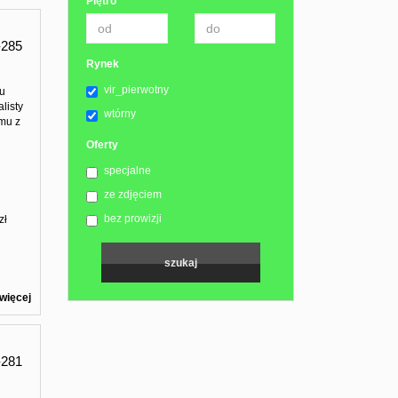
Piętro
285
Rynek
vir_pierwotny
ku
listy
wtórny
mu z
Oferty
specjalne
ze zdjęciem
bez prowizji
zł
więcej
281