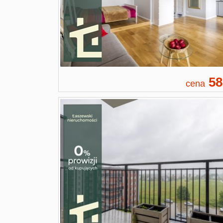
58
cena