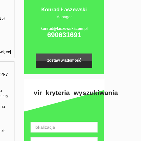
Konrad Łaszewski
Manager
 zł
konrad@laszewski.com.pl
690631691
więcej
zostaw wiadomość
287
ku
vir_kryteria_wyszukiwania
listy
 na
 zł