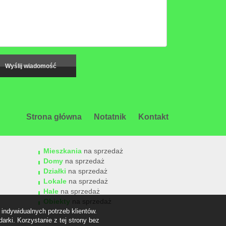
Strona główna
Notatnik
Kontakt
Mieszkania
na sprzedaż
Domy
na sprzedaż
Działki
na sprzedaż
Lokale
na sprzedaż
Hale
na sprzedaż
Obiekty
na sprzedaż
indywidualnych potrzeb klientów.
rki. Korzystanie z tej strony bez