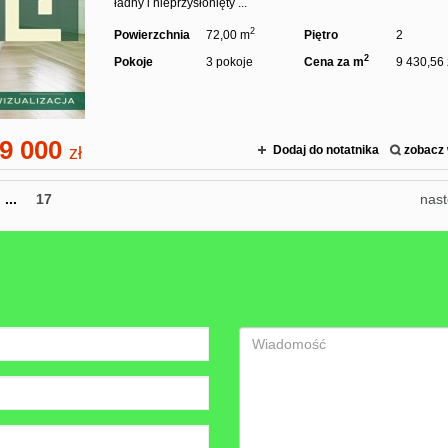
ładny i nieprzysłonięty ...
2
Powierzchnia
72,00 m
Piętro
2
2
Pokoje
3 pokoje
Cena za m
9 430,56 
9 000
zł
Dodaj do notatnika
zobacz 
...
17
nas