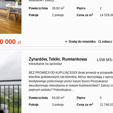
blokowisk? Zależy ...
2
Powierzchnia
39,92 m
Piętro
2
2
Pokoje
2 pokoje
Cena za m
14 529,06
0 000
zł
Dodaj do notatnika
zobacz 
Żyrardów,
Teklin,
Rumiankowa
LSW-MS-
mieszkanie na sprzedaż
BEZ PROWIZJI OD KUPUJĄCEGO! (brak prowizji w przypad
klientów gotówkowych lub klientów, którzy skorzystają z specja
kredytowego poleconego przez nasze biuro) Poszukujesz
dwustronnego mieszkania w nowym budownictwie? Zależy ci
pięknym widoku? Potrzebujesz ...
2
Powierzchnia
63,00 m
Piętro
5
2
Pokoje
3 pokoje
Cena za m
11 746,03