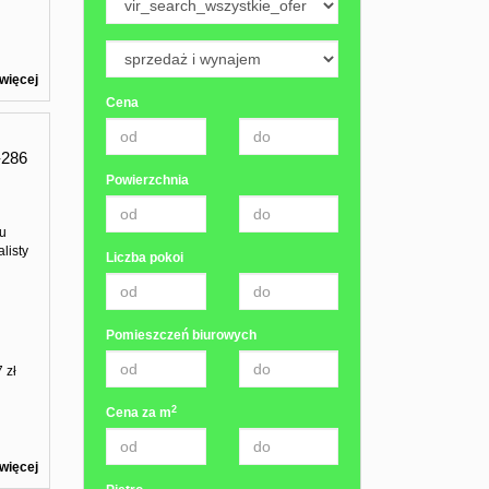
więcej
Cena
286
Powierzchnia
ku
listy
Liczba pokoi
Pomieszczeń biurowych
 zł
2
Cena za m
więcej