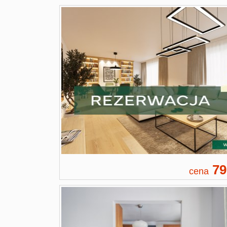
79
cena