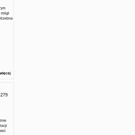
órym
e mógł
trzebna
więcej
279
znie
zacji
mieć