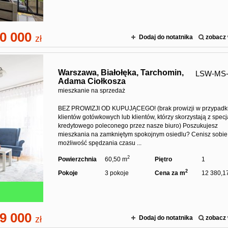
0 000
zł
Dodaj do notatnika
zobacz 
Warszawa,
Białołęka,
Tarchomin,
LSW-MS-
Adama Ciołkosza
mieszkanie na sprzedaż
BEZ PROWIZJI OD KUPUJĄCEGO! (brak prowizji w przypad
klientów gotówkowych lub klientów, którzy skorzystają z specja
kredytowego poleconego przez nasze biuro) Poszukujesz
mieszkania na zamkniętym spokojnym osiedlu? Cenisz sobie
możliwość spędzania czasu ...
2
Powierzchnia
60,50 m
Piętro
1
2
Pokoje
3 pokoje
Cena za m
12 380,17
9 000
zł
Dodaj do notatnika
zobacz 