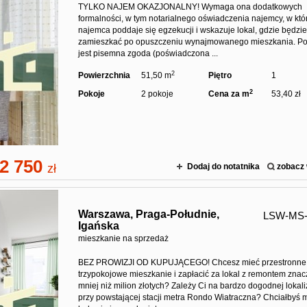
TYLKO NAJEM OKAZJONALNY! Wymaga ona dodatkowych
formalności, w tym notarialnego oświadczenia najemcy, w kt
najemca poddaje się egzekucji i wskazuje lokal, gdzie będzi
zamieszkać po opuszczeniu wynajmowanego mieszkania. Po
jest pisemna zgoda (poświadczona ...
2
Powierzchnia
51,50 m
Piętro
1
2
Pokoje
2 pokoje
Cena za m
53,40 zł
2 750
zł
Dodaj do notatnika
zobacz 
Warszawa,
Praga-Południe,
LSW-MS-
Igańska
mieszkanie na sprzedaż
BEZ PROWIZJI OD KUPUJĄCEGO! Chcesz mieć przestronne
trzypokojowe mieszkanie i zapłacić za lokal z remontem znac
mniej niż milion złotych? Zależy Ci na bardzo dogodnej lokali
przy powstającej stacji metra Rondo Wiatraczna? Chciałbyś 