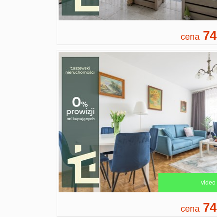
74
cena
video
74
cena