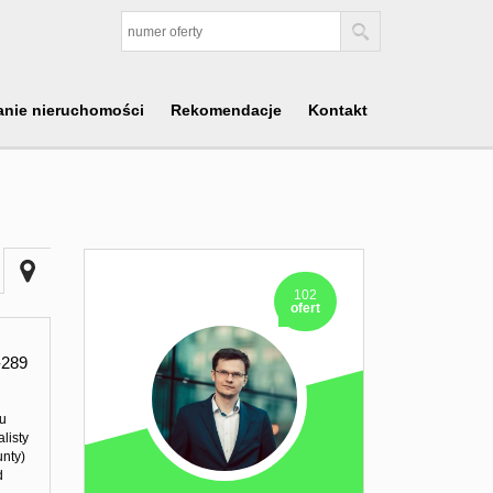
anie nieruchomości
Rekomendacje
Kontakt
102
ofert
289
ku
listy
unty)
d