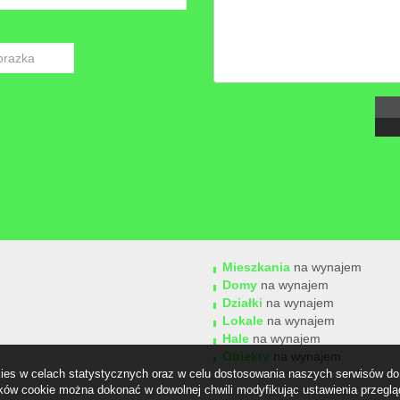
Mieszkania
na wynajem
Domy
na wynajem
Działki
na wynajem
Lokale
na wynajem
Hale
na wynajem
Obiekty
na wynajem
okies w celach statystycznych oraz w celu dostosowania naszych serwisów do 
ów cookie można dokonać w dowolnej chwili modyfikując ustawienia przegląda