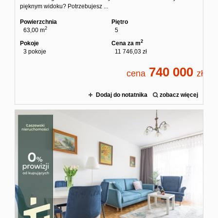
pięknym widoku? Potrzebujesz ...
Powierzchnia
Piętro
2
63,00 m
5
2
Pokoje
Cena za m
3 pokoje
11 746,03 zł
740 000
cena
zł
Dodaj do notatnika
zobacz więcej