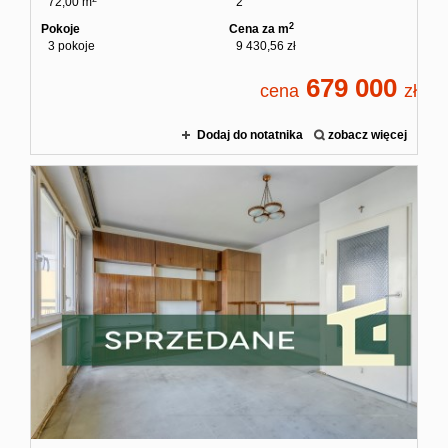
72,00 m
2
2
Pokoje
Cena za m
3 pokoje
9 430,56 zł
679 000
cena
zł
Dodaj do notatnika
zobacz więcej