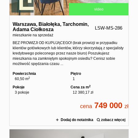
video
Warszawa,
Białołęka,
Tarchomin,
LSW-MS-286
Adama Ciołkosza
mieszkanie na sprzedaż
BEZ PROWIZJI OD KUPUJĄCEGO! (brak prowizji w przypadku
klientów gotówkowych lub klientów, którzy skorzystają z specjalisty
kredytowego poleconego przez nasze biuro) Poszukujesz
mieszkania na zamkniętym spokojnym osiedlu? Cenisz sobie
możliwość spędzania czasu ...
Powierzchnia
Piętro
2
60,50 m
1
2
Pokoje
Cena za m
3 pokoje
12 380,17 zł
749 000
cena
zł
Dodaj do notatnika
zobacz więcej