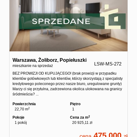
Warszawa,
Żoliborz,
Popiełuszki
LSW-MS-272
mieszkanie na sprzedaż
BEZ PROWIZJI OD KUPUJĄCEGO! (brak prowizji w przypadku
klientów gotówkowych lub klientów, którzy skorzystają z specjalisty
kredytowego poleconego przez nasze biuro, uregulowane grunty)
Marzy ci się przytulna, zadrzewiona okolica ulokowana na granicy
śródmieścia? ...
Powierzchnia
Piętro
2
22,70 m
1
2
Pokoje
Cena za m
1 pokój
20 925,11 zł
475 000
cena
zł