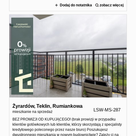
nierucho
Dodaj do notatnika
zobacz więcej
Home
staging
Poszukiw
nierucho
Żyrardów,
Teklin,
Rumiankowa
LSW-MS-287
mieszkanie na sprzedaż
Rekomen
BEZ PROWIZJI OD KUPUJĄCEGO! (brak prowizji w przypadku
klientów gotówkowych lub klientów, którzy skorzystają z specjalisty
kredytowego poleconego przez nasze biuro) Poszukujesz
Kontakt
dwustronnego mieszkania w nowym budownictwie? Zależy ci na