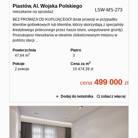
Piastów,
Al. Wojska Polskiego
LSW-MS-273
mieszkanie na sprzedaż
BEZ PROWIZJI OD KUPUJĄCEGO! (brak prowizji w przypadku
klientów gotówkowych lub klientów, którzy skorzystają z specjalisty
kredytowego poleconego przez nasze biuro, uregulowane grunty)
Poszukujesz mieszkania w idealnie zlokalizowanym miejscu w
pobliżu stacji ...
Powierzchnia
Piętro
2
47,64 m
3
2
Pokoje
Cena za m
2 pokoje
10 474,39 zł
499 000
cena
zł
Dodaj do notatnika
zobacz więcej