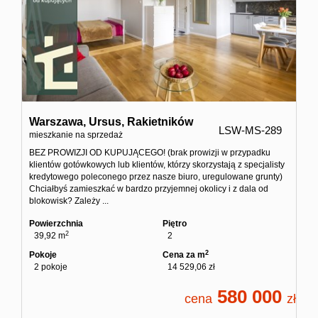
Domy
sprzedaż
Warszawa,
Ursus,
Rakietników
Twój
LSW-MS-289
mieszkanie na sprzedaż
BEZ PROWIZJI OD KUPUJĄCEGO! (brak prowizji w przypadku
klientów gotówkowych lub klientów, którzy skorzystają z specjalisty
kredytowego poleconego przez nasze biuro, uregulowane grunty)
osobisty
Chciałbyś zamieszkać w bardzo przyjemnej okolicy i z dala od
blokowisk? Zależy ...
Powierzchnia
Piętro
Agent
2
39,92 m
2
2
Pokoje
Cena za m
2 pokoje
14 529,06 zł
Sprzedaż
580 000
cena
zł