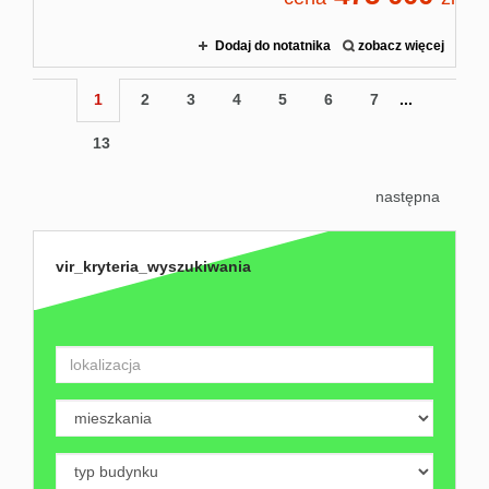
Dodaj do notatnika
zobacz więcej
1
2
3
4
5
6
7
...
13
następna
vir_kryteria_wyszukiwania