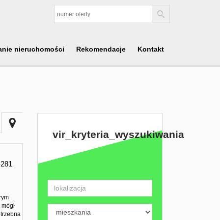
anie nieruchomości
Rekomendacje
Kontakt
vir_kryteria_wyszukiwania
281
órym
e mógł
trzebna