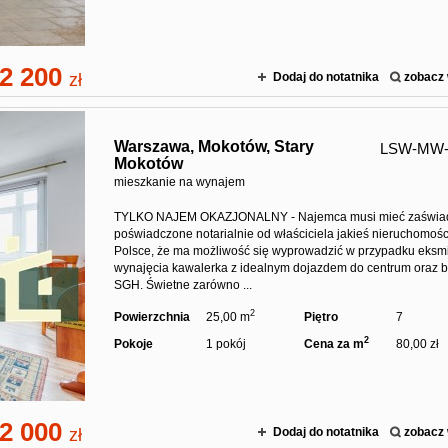
2 200
zł
Dodaj do notatnika
zobacz 
Warszawa,
Mokotów,
Stary
LSW-MW-
Mokotów
mieszkanie na wynajem
TYLKO NAJEM OKAZJONALNY - Najemca musi mieć zaświa
poświadczone notarialnie od właściciela jakieś nieruchomośc
Polsce, że ma możliwość się wyprowadzić w przypadku eksmi
wynajęcia kawalerka z idealnym dojazdem do centrum oraz b
SGH. Świetne zarówno ...
2
Powierzchnia
25,00 m
Piętro
7
2
Pokoje
1 pokój
Cena za m
80,00 zł
2 000
zł
Dodaj do notatnika
zobacz 