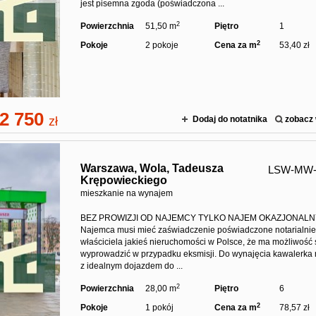
jest pisemna zgoda (poświadczona ...
2
Powierzchnia
51,50 m
Piętro
1
2
Pokoje
2 pokoje
Cena za m
53,40 zł
2 750
zł
Dodaj do notatnika
zobacz 
Warszawa,
Wola,
Tadeusza
LSW-MW-
Krępowieckiego
mieszkanie na wynajem
BEZ PROWIZJI OD NAJEMCY TYLKO NAJEM OKAZJONALN
Najemca musi mieć zaświadczenie poświadczone notarialnie
właściciela jakieś nieruchomości w Polsce, że ma możliwość 
wyprowadzić w przypadku eksmisji. Do wynajęcia kawalerka 
z idealnym dojazdem do ...
2
Powierzchnia
28,00 m
Piętro
6
2
Pokoje
1 pokój
Cena za m
78,57 zł