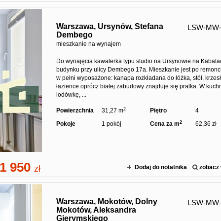
Warszawa,
Ursynów,
Stefana
LSW-MW-
Dembego
mieszkanie na wynajem
Do wynajęcia kawalerka typu studio na Ursynowie na Kabat
budynku przy ulicy Dembego 17a. Mieszkanie jest po remoncie
w pełni wyposażone: kanapa rozkładana do łóżka, stół, krzes
łazience oprócz białej zabudowy znajduje się pralka. W kuc
lodówkę, ...
2
Powierzchnia
31,27 m
Piętro
4
2
Pokoje
1 pokój
Cena za m
62,36 zł
1 950
zł
Dodaj do notatnika
zobacz 
Warszawa,
Mokotów,
Dolny
LSW-MW-
Mokotów,
Aleksandra
Gierymskiego