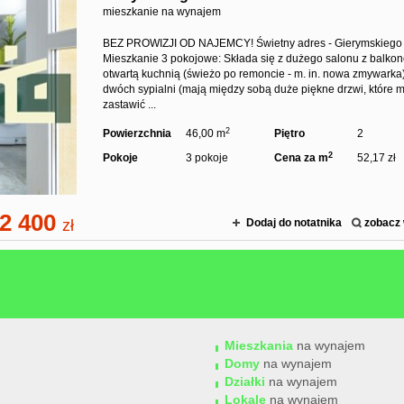
mieszkanie na wynajem
BEZ PROWIZJI OD NAJEMCY! Świetny adres - Gierymskiego 
Mieszkanie 3 pokojowe: Składa się z dużego salonu z balko
otwartą kuchnią (świeżo po remoncie - m. in. nowa zmywarka
dwóch sypialni (mają między sobą duże piękne drzwi, które 
zastawić ...
2
Powierzchnia
46,00 m
Piętro
2
2
Pokoje
3 pokoje
Cena za m
52,17 zł
2 400
zł
Dodaj do notatnika
zobacz 
Mieszkania
na wynajem
Domy
na wynajem
Działki
na wynajem
Lokale
na wynajem