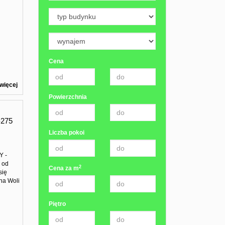
Cena
więcej
Powierzchnia
275
Liczba pokoi
Y -
 od
2
Cena za m
się
na Woli
Piętro