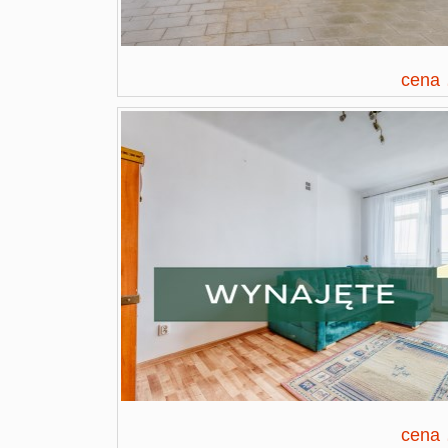
cena
cena