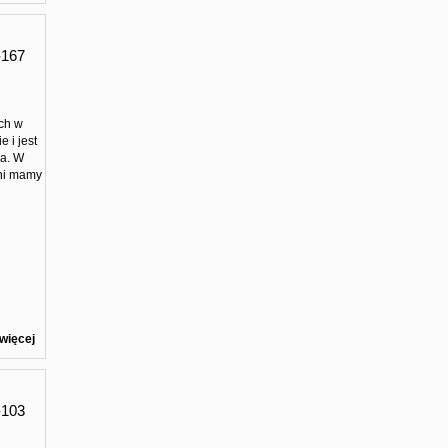
167
ach w
 i jest
ła. W
hni mamy
więcej
103