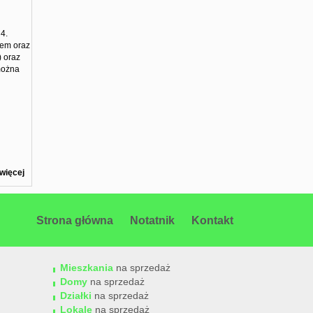
4.
nem oraz
) oraz
można
więcej
Strona główna
Notatnik
Kontakt
Mieszkania
na sprzedaż
Domy
na sprzedaż
Działki
na sprzedaż
Lokale
na sprzedaż