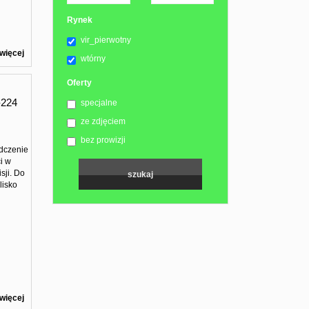
Rynek
vir_pierwotny
więcej
wtórny
Oferty
224
specjalne
ze zdjęciem
bez prowizji
dczenie
i w
sji. Do
lisko
więcej