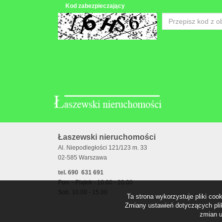
Kod zabezpieczający
Łaszewski nieruchomości
Al. Niepodległości 121/123 m. 33
02-585 Warszawa
tel. 690 631 691
Pon. - Piątek - 10.00 - 20.00
Sob. 10.00 - 15.00
Ta strona wykorzystuje pliki co
Zmiany ustawień dotyczących plik
zmian u