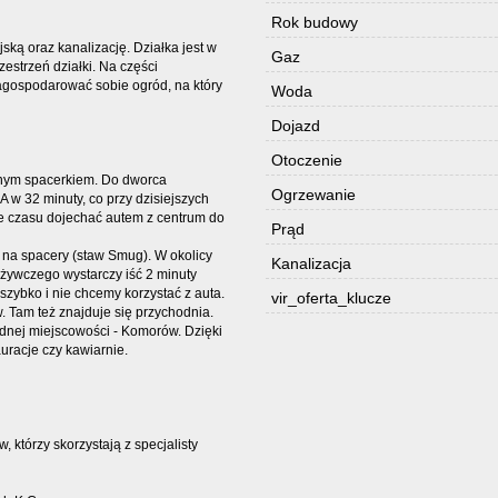
Rok budowy
ską oraz kanalizację. Działka jest w
Gaz
zestrzeń działki. Na części
agospodarować sobie ogród, na który
Woda
Dojazd
Otoczenie
jnym spacerkiem. Do dworca
Ogrzewanie
 32 minuty, co przy dzisiejszych
yle czasu dojechać autem z centrum do
Prąd
 na spacery (staw Smug). W okolicy
Kanalizacja
ożywczego wystarczy iść 2 minuty
szybko i nie chcemy korzystać z auta.
vir_oferta_klucze
. Tam też znajduje się przychodnia.
dnej miejscowości - Komorów. Dzięki
uracje czy kawiarnie.
 którzy skorzystają z specjalisty