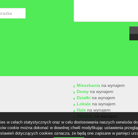
Mieszkania
na wynajem
Domy
na wynajem
Działki
na wynajem
Lokale
na wynajem
Hale
na wynajem
Obiekty
na wynajem
okies w celach statystycznych oraz w celu dostosowania naszych serwisów do 
ów cookie można dokonać w dowolnej chwili modyfikując ustawienia przegląda
stawień dotyczących cookies oznacza, że będą one zapisane w pamięci urz