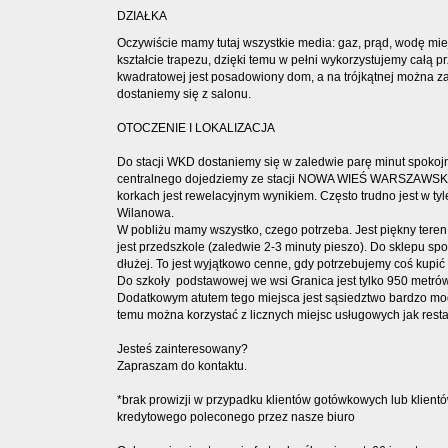
DZIAŁKA
Oczywiście mamy tutaj wszystkie media: gaz, prąd, wodę miej
kształcie trapezu, dzięki temu w pełni wykorzystujemy całą pr
kwadratowej jest posadowiony dom, a na trójkątnej można z
dostaniemy się z salonu.
OTOCZENIE I LOKALIZACJA
Do stacji WKD dostaniemy się w zaledwie parę minut spoko
centralnego dojedziemy ze stacji NOWA WIEŚ WARSZAWSKA w
korkach jest rewelacyjnym wynikiem. Często trudno jest w t
Wilanowa.
W pobliżu mamy wszystko, czego potrzeba. Jest piękny teren
jest przedszkole (zaledwie 2-3 minuty pieszo). Do sklepu sp
dłużej. To jest wyjątkowo cenne, gdy potrzebujemy coś kupić 
Do szkoły podstawowej we wsi Granica jest tylko 950 metrów
Dodatkowym atutem tego miejsca jest sąsiedztwo bardzo mo
temu można korzystać z licznych miejsc usługowych jak resta
Jesteś zainteresowany?
Zapraszam do kontaktu.
*brak prowizji w przypadku klientów gotówkowych lub klientów,
kredytowego poleconego przez nasze biuro