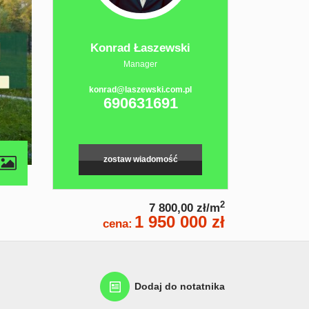
Konrad Łaszewski
Manager
konrad@laszewski.com.pl
690631691
zostaw wiadomość
2
7 800,00 zł/m
1 950 000 zł
cena:
Dodaj do notatnika