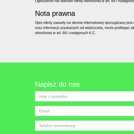
Ogłoszenie nie stanowi oferty określonej w art. 66 i następny
Nota prawna
Opis oferty zawarty na stronie internetowej sporządzany jes
oraz informacji uzyskanych od właściciela, może podlegać aktu
określonej w art. 66 i następnych K.C.
Napisz do nas