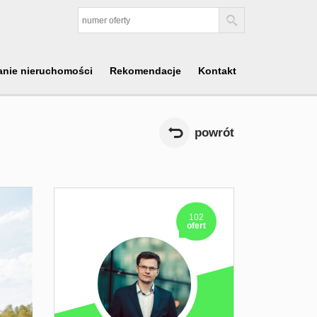
anie nieruchomości
Rekomendacje
Kontakt
powrót
102
ofert