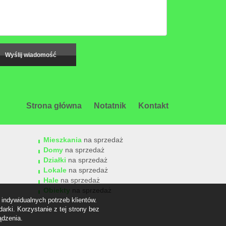
Strona główna
Notatnik
Kontakt
Mieszkania
na sprzedaż
Domy
na sprzedaż
Działki
na sprzedaż
Lokale
na sprzedaż
Hale
na sprzedaż
Obiekty
na sprzedaż
indywidualnych potrzeb klientów.
rki. Korzystanie z tej strony bez
ądzenia.