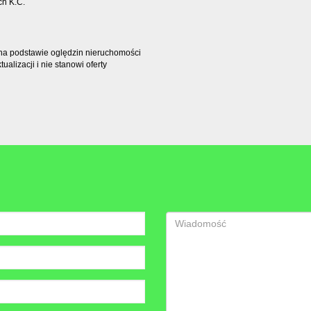
ch K.C.
t na podstawie oględzin nieruchomości
alizacji i nie stanowi oferty