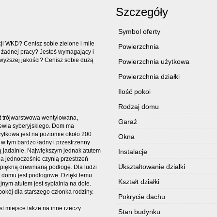
Szczegóły
Symbol oferty
cji WKD? Cenisz sobie zielone i miłe
Powierzchnia
żadnej pracy? Jesteś wymagający i
wyższej jakości? Cenisz sobie dużą
Powierzchnia użytkowa
Powierzchnia działki
Ilość pokoi
Rodzaj domu
st trójwarstwowa wentylowana,
Garaż
zewia syberyjskiego. Dom ma
żytkowa jest na poziomie około 200
Okna
 w tym bardzo ładny i przestrzenny
ą jadalnie. Największym jednak atutem
Instalacje
, a jednocześnie czynią przestrzeń
Ukształtowanie działki
iękną drewnianą podłogę. Dla ludzi
w domu jest podłogowe. Dzięki temu
Kształt działki
jnym atutem jest sypialnia na dole.
okój dla starszego członka rodziny.
Pokrycie dachu
t miejsce także na inne rzeczy.
Stan budynku