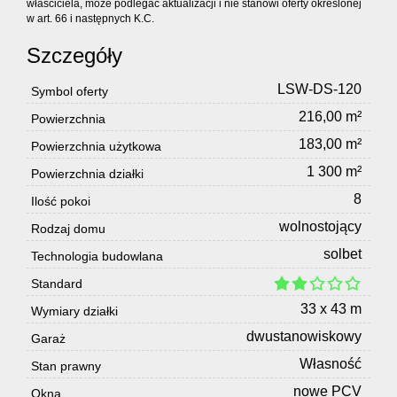
właściciela, może podlegać aktualizacji i nie stanowi oferty określonej
w art. 66 i następnych K.C.
Szczegóły
LSW-DS-120
Symbol oferty
216,00 m²
Powierzchnia
183,00 m²
Powierzchnia użytkowa
1 300 m²
Powierzchnia działki
8
Ilość pokoi
wolnostojący
Rodzaj domu
solbet
Technologia budowlana
Standard
33 x 43 m
Wymiary działki
dwustanowiskowy
Garaż
Własność
Stan prawny
nowe PCV
Okna