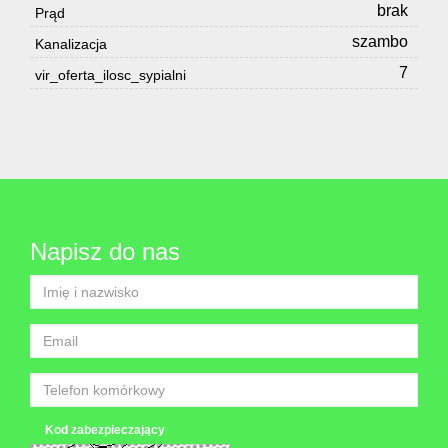
brak
Prąd
szambo
Kanalizacja
7
vir_oferta_ilosc_sypialni
Napisz do nas
Kod zabezpieczający