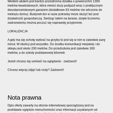
Wielkim atutem jest bardzo przestronna działka o powierzchni 1300
metrów kwadratowych, która mieści duży podjazd wraz z praktycznym
dwustanowiskowym garażem (dodatkowe 83 metrów nie wliczone do
metrażu domu). Budynek ten w razie potrzeby może służyć też pod
działalność gospodarczą. Siedząc latem na tarasie, dzięki licznemu
zadrzewieniu można poczuć się naprawdę przyjemnie.
LOKALIZACJA
A gdy ma się ochotę wybrać na grzyby to jest się w nim w zaledwie parę
minut. W okolicy jest wszystko. Do środku komunikacji miejskiej i do
sklepu jest około 200 metrów. Do przedszkola jest zaledwie 300
metrów, a do szkoły podstawowej kilometr.
Jeżeli chcesz się umówić na oglądanie - zadzwoń!
Chcesz więcej zdjęć lub rzuty? Zadzwoń!
Nota prawna
Opis oferty zawarty na stronie internetowej sporządzany jest na
podstawie oględzin nieruchomości oraz informacji uzyskanych od