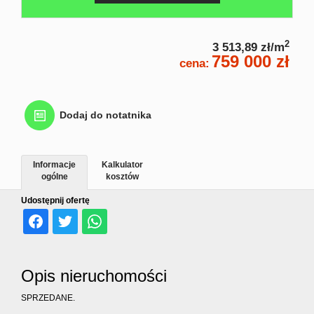
nierucho
2
3 513,89 zł/m
759 000 zł
Home
cena:
staging
Dodaj do notatnika
Poszukiw
Informacje
Kalkulator
ogólne
kosztów
Udostępnij ofertę
nierucho
Rekomen
Opis nieruchomości
SPRZEDANE.
Kontakt