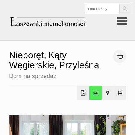
Strona
Nieporęt,
Kąty
główna
Węgierskie,
Przyleśna
Dom na sprzedaż
Oferta
Mieszkan
sprzedaż