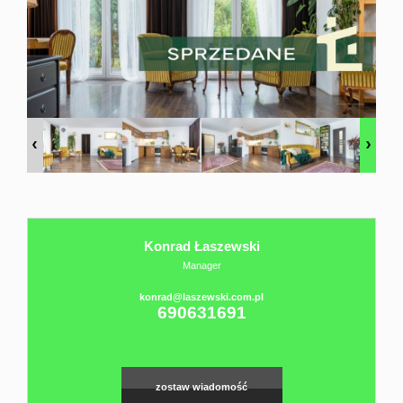
Domy
sprzedaż
Twój
osobisty
Konrad Łaszewski
Manager
Agent
konrad@laszewski.com.pl
690631691
Sprzedaż
zostaw wiadomość