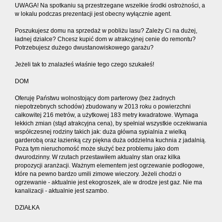
UWAGA! Na spotkaniu są przestrzegane wszelkie środki ostrożności, a
w lokalu podczas prezentacji jest obecny wyłącznie agent.
Poszukujesz domu na sprzedaż w pobliżu lasu? Zależy Ci na dużej,
ładnej działce? Chcesz kupić dom w atrakcyjnej cenie do remontu?
Potrzebujesz dużego dwustanowiskowego garażu?
Jeżeli tak to znalazłeś właśnie tego czego szukałeś!
DOM
Oferuję Państwu wolnostojący dom parterowy (bez żadnych
niepotrzebnych schodów) zbudowany w 2013 roku o powierzchni
całkowitej 216 metrów, a użytkowej 183 metry kwadratowe. Wymaga
lekkich zmian (stąd atrakcyjna cena), by spełniał wszystkie oczekiwania
współczesnej rodziny takich jak: duża główna sypialnia z wielką
garderobą oraz łazienką czy piękna duża oddzielna kuchnia z jadalnią.
Poza tym nieruchomość może służyć bez problemu jako dom
dwurodzinny. W rzutach przestawiłem aktualny stan oraz kilka
propozycji aranżacji. Ważnym elementem jest ogrzewanie podłogowe,
które na pewno bardzo umili zimowe wieczory. Jeżeli chodzi o
ogrzewanie - aktualnie jest ekogroszek, ale w drodze jest gaz. Nie ma
kanalizacji - aktualnie jest szambo.
DZIAŁKA