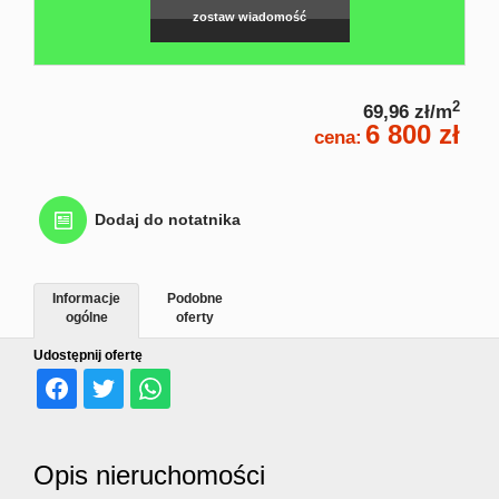
nierucho
zostaw wiadomość
Home
2
69,96 zł/m
6 800 zł
cena:
staging
Dodaj do notatnika
Poszukiw
Informacje
Podobne
ogólne
oferty
nierucho
Udostępnij ofertę
Rekomen
Opis nieruchomości
Kontakt