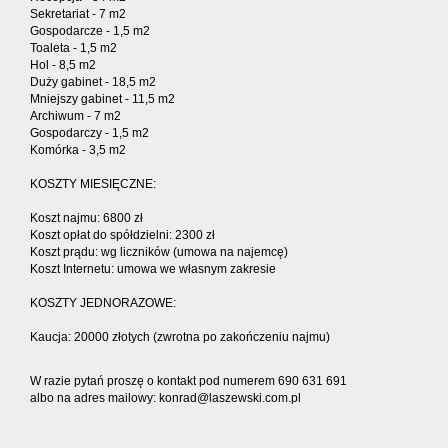
Sekretariat - 7 m2
Gospodarcze - 1,5 m2
Toaleta - 1,5 m2
Hol - 8,5 m2
Duży gabinet - 18,5 m2
Mniejszy gabinet - 11,5 m2
Archiwum - 7 m2
Gospodarczy - 1,5 m2
Komórka - 3,5 m2
KOSZTY MIESIĘCZNE:
Koszt najmu: 6800 zł
Koszt opłat do spółdzielni: 2300 zł
Koszt prądu: wg liczników (umowa na najemcę)
Koszt Internetu: umowa we własnym zakresie
KOSZTY JEDNORAZOWE:
Kaucja: 20000 złotych (zwrotna po zakończeniu najmu)
W razie pytań proszę o kontakt pod numerem 690 631 691
albo na adres mailowy: konrad@laszewski.com.pl