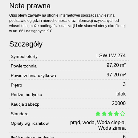
Nota prawna
Opis oferty zawarty na stronie internetowej sporządzany jest na
podstawie oględzin nieruchomości oraz informacji uzyskanych od
właściciela, może podlegać aktualizacji i nie stanowi oferty określonej
w art. 66 i następnych K.C.
Szczegóły
LSW-LW-274
Symbol oferty
97,20 m²
Powierzchnia
97,20 m²
Powierzchnia użytkowa
3
Piętro
blok
Rodzaj budynku
20000
Kaucja zabezp.
Standard
prąd, woda, Woda ciepła,
Opłaty wg liczników
Woda zimna
6
Ilość pięter w budynku