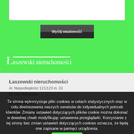
Łaszewski nieruchomości
Al. Niepodległości 121/123 m. 33
02-585 Warszawa
Ta strona wykorzystuje pliki cookies w celach statystycznych oraz w
tel. 690 631 691
celu dostosowania naszych serwisów do indywidualnych potrzeb
Pon. - Piątek - 10.00 - 20.00
klientów. Zmiany ustawień dotyczących plików cookie można dokonać
Sob. 10.00 - 15.00
w dowolnej chwili modyfikując ustawienia przeglądarki. Korzystanie z
tej strony bez zmian ustawień dotyczących cookies oznacza, że będą
one zapisane w pamięci urządzenia.