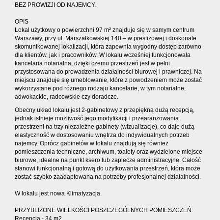
BEZ PROWIZJI OD NAJEMCY.
OPIS
Lokal użytkowy o powierzchni 97 m² znajduje się w samym centrum
Warszawy, przy ul. Marszałkowskiej 140 – w prestiżowej i doskonale
skomunikowanej lokalizacji, która zapewnia wygodny dostęp zarówno
dla klientów, jak i pracowników. W lokalu wcześniej funkcjonowała
kancelaria notarialna, dzięki czemu przestrzeń jest w pełni
przystosowana do prowadzenia działalności biurowej i prawniczej. Na
miejscu znajduje się umeblowanie, które z powodzeniem może zostać
wykorzystane pod różnego rodzaju kancelarie, w tym notarialne,
adwokackie, radcowskie czy doradcze.
Obecny układ lokalu jest 2-gabinetowy z przepiękną dużą recepcją,
jednak istnieje możliwość jego modyfikacji i przearanżowania
przestrzeni na trzy niezależne gabinety (wizualizacje), co daje dużą
elastyczność w dostosowaniu wnętrza do indywidualnych potrzeb
najemcy. Oprócz gabinetów w lokalu znajdują się również
pomieszczenia techniczne, archiwum, toalety oraz wydzielone miejsce
biurowe, idealne na punkt ksero lub zaplecze administracyjne. Całość
stanowi funkcjonalną i gotową do użytkowania przestrzeń, która może
zostać szybko zaadaptowana na potrzeby profesjonalnej działalności.
W lokalu jest nowa Klimatyzacja.
PRZYBLIŻONE WIELKOŚCI POSZCZEGÓLNYCH POMIESZCZEŃ:
Recepcja - 34 m2