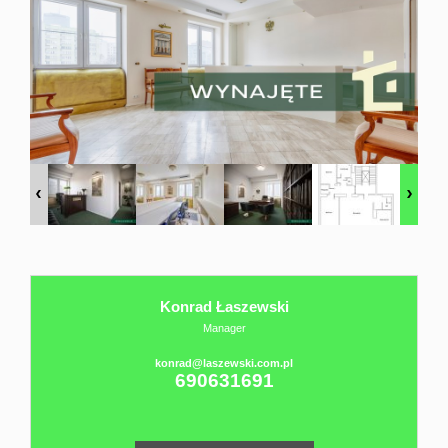
Domy
sprzedaż
Twój
osobisty
Konrad Łaszewski
Agent
Manager
konrad@laszewski.com.pl
690631691
Sprzedaż