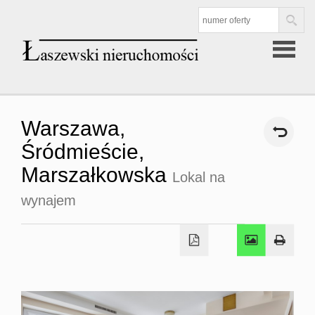
Strona
Warszawa,
główna
Śródmieście,
Marszałkowska
Lokal na
Oferta
wynajem
Mieszkan
sprzedaż