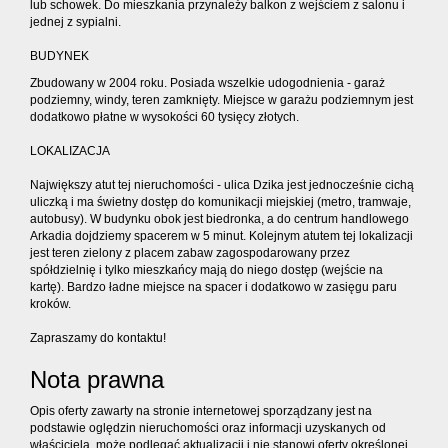
lub schowek. Do mieszkania przynależy balkon z wejściem z salonu i
jednej z sypialni.
BUDYNEK
Zbudowany w 2004 roku. Posiada wszelkie udogodnienia - garaż
podziemny, windy, teren zamknięty. Miejsce w garażu podziemnym jest
dodatkowo płatne w wysokości 60 tysięcy złotych.
LOKALIZACJA
Największy atut tej nieruchomości - ulica Dzika jest jednocześnie cichą
uliczką i ma świetny dostęp do komunikacji miejskiej (metro, tramwaje,
autobusy). W budynku obok jest biedronka, a do centrum handlowego
Arkadia dojdziemy spacerem w 5 minut. Kolejnym atutem tej lokalizacji
jest teren zielony z placem zabaw zagospodarowany przez
spółdzielnię i tylko mieszkańcy mają do niego dostęp (wejście na
kartę). Bardzo ładne miejsce na spacer i dodatkowo w zasięgu paru
kroków.
Zapraszamy do kontaktu!
Nota prawna
Opis oferty zawarty na stronie internetowej sporządzany jest na
podstawie oględzin nieruchomości oraz informacji uzyskanych od
właściciela, może podlegać aktualizacji i nie stanowi oferty określonej