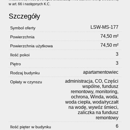
w art. 66 i następnych K.C.
Szczegóły
LSW-MS-177
Symbol oferty
74,50 m²
Powierzchnia
74,50 m²
Powierzchnia użytkowa
3
Ilość pokoi
3
Piętro
apartamentowiec
Rodzaj budynku
administracja, CO, Części
Opłaty w czynszu
wspólne, fundusz
remontowy, monitoring,
ochrona, Winda, woda,
woda ciepła, woda/ryczałt
na wodę, wywóz śmieci,
zaliczka na fundusz
remontowy
6
Ilość pięter w budynku