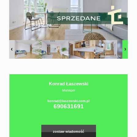
Domy
sprzedaż
Twój
osobisty
Konrad Łaszewski
Manager
Agent
konrad@laszewski.com.pl
690631691
Sprzedaż
zostaw wiadomość