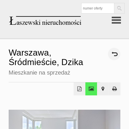
Strona
Warszawa,
główna
Śródmieście,
Dzika
Mieszkanie na sprzedaż
Oferta
Mieszkan
sprzedaż