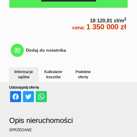
nierucho
2
18 120,81 zł/m
1 350 000 zł
Home
cena:
staging
Dodaj do notatnika
Poszukiw
Informacje
Kalkulator
Podobne
ogólne
kosztów
oferty
Udostępnij ofertę
nierucho
Rekomen
Opis nieruchomości
SPRZEDANE
Kontakt