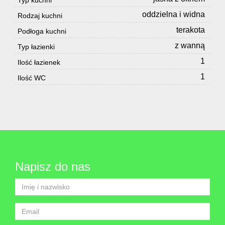
Typ kuchni
oddzielna i widna
Rodzaj kuchni
terakota
Podłoga kuchni
z wanną
Typ łazienki
1
Ilość łazienek
1
Ilość WC
Napisz do nas