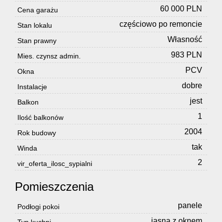
60 000 PLN
Cena garażu
częściowo po remoncie
Stan lokalu
Własność
Stan prawny
983 PLN
Mies. czynsz admin.
PCV
Okna
dobre
Instalacje
jest
Balkon
1
Ilość balkonów
2004
Rok budowy
tak
Winda
2
vir_oferta_ilosc_sypialni
Pomieszczenia
panele
Podłogi pokoi
jasna z oknem