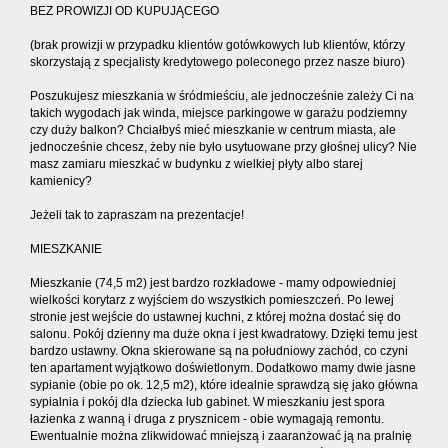
BEZ PROWIZJI OD KUPUJĄCEGO
(brak prowizji w przypadku klientów gotówkowych lub klientów, którzy
skorzystają z specjalisty kredytowego poleconego przez nasze biuro)
Poszukujesz mieszkania w śródmieściu, ale jednocześnie zależy Ci na
takich wygodach jak winda, miejsce parkingowe w garażu podziemny
czy duży balkon? Chciałbyś mieć mieszkanie w centrum miasta, ale
jednocześnie chcesz, żeby nie było usytuowane przy głośnej ulicy? Nie
masz zamiaru mieszkać w budynku z wielkiej płyty albo starej
kamienicy?
Jeżeli tak to zapraszam na prezentacje!
MIESZKANIE
Mieszkanie (74,5 m2) jest bardzo rozkładowe - mamy odpowiedniej
wielkości korytarz z wyjściem do wszystkich pomieszczeń. Po lewej
stronie jest wejście do ustawnej kuchni, z której można dostać się do
salonu. Pokój dzienny ma duże okna i jest kwadratowy. Dzięki temu jest
bardzo ustawny. Okna skierowane są na południowy zachód, co czyni
ten apartament wyjątkowo doświetlonym. Dodatkowo mamy dwie jasne
sypianie (obie po ok. 12,5 m2), które idealnie sprawdzą się jako główna
sypialnia i pokój dla dziecka lub gabinet. W mieszkaniu jest spora
łazienka z wanną i druga z prysznicem - obie wymagają remontu.
Ewentualnie można zlikwidować mniejszą i zaaranżować ją na pralnię