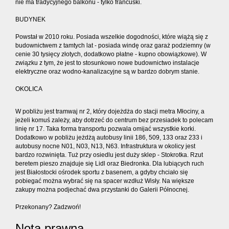
nie ma tradycyjnego balkonu - tylko francuski.
BUDYNEK
Powstał w 2010 roku. Posiada wszelkie dogodności, które wiążą się z
budownictwem z tamtych lat - posiada windę oraz garaż podziemny (w
cenie 30 tysięcy złotych, dodatkowo płatne - kupno obowiązkowe). W
związku z tym, że jest to stosunkowo nowe budownictwo instalacje
elektryczne oraz wodno-kanalizacyjne są w bardzo dobrym stanie.
OKOLICA
W pobliżu jest tramwaj nr 2, który dojeżdża do stacji metra Młociny, a
jeżeli komuś zależy, aby dotrzeć do centrum bez przesiadek to polecam
linię nr 17. Taka forma transportu pozwala omijać wszystkie korki.
Dodatkowo w pobliżu jeżdżą autobusy linii 186, 509, 133 oraz 233 i
autobusy nocne N01, N03, N13, N63. Infrastruktura w okolicy jest
bardzo rozwinięta. Tuż przy osiedlu jest duży sklep - Stokrotka. Rzut
beretem pieszo znajduje się Lidl oraz Biedronka. Dla lubiących ruch
jest Białostocki ośrodek sportu z basenem, a gdyby chciało się
pobiegać można wybrać się na spacer wzdłuż Wisły. Na większe
zakupy można podjechać dwa przystanki do Galerii Północnej.
Przekonany? Zadzwoń!
Nota prawna