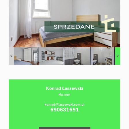
Domy
sprzedaż
Twój
osobisty
Konrad Łaszewski
Agent
Manager
konrad@laszewski.com.pl
690631691
Sprzedaż