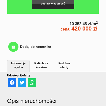
nierucho
zostaw wiadomość
Home
2
10 352,48 zł/m
420 000 zł
cena:
staging
Dodaj do notatnika
Poszukiw
Informacje
Kalkulator
Podobne
ogólne
kosztów
oferty
nierucho
Udostępnij ofertę
Rekomen
Opis nieruchomości
Kontakt