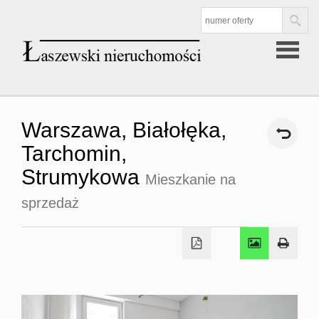
Strona
Warszawa,
Białołęka,
główna
Tarchomin,
Strumykowa
Mieszkanie na
Oferta
sprzedaż
Mieszkan
sprzedaż