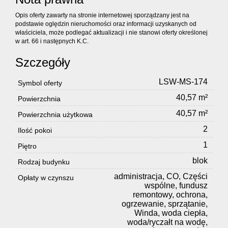
Opis oferty zawarty na stronie internetowej sporządzany jest na
podstawie oględzin nieruchomości oraz informacji uzyskanych od
właściciela, może podlegać aktualizacji i nie stanowi oferty określonej
w art. 66 i następnych K.C.
Szczegóły
LSW-MS-174
Symbol oferty
40,57 m²
Powierzchnia
40,57 m²
Powierzchnia użytkowa
2
Ilość pokoi
1
Piętro
blok
Rodzaj budynku
administracja, CO, Części
Opłaty w czynszu
wspólne, fundusz
remontowy, ochrona,
ogrzewanie, sprzątanie,
Winda, woda ciepła,
woda/ryczałt na wodę,