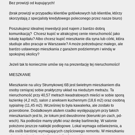
Bez prowizji od kupujących!
(brak prowizji w przypadku klientów gotówkowych lub klientów, którzy
skorzystają z specjalisty kredytowego poleconego przez nasze biuro)
Poszukujesz idealnej inwestycji pod najem z bardzo dobrą
komunikacją? Chcesz kupić w atrakcyjnej cenie nieruchomość jako
lokatę kapitału? Albo chcesz kupić mieszkanie dla syna lub córki, która
studiuje albo pracuje w Warszawie? A może potrzebujesz małego, ale
bardzo ustawnego mieszkania z garażem podziemnym i windą w
spokojnej okolicy?
Jeżeli tak to koniecznie umów się na prezentację tej nieruchomości!
MIESZKANIE
Mieszkanie na ulicy Strumykowej 6B jest świetnym mieszkaniem dla
osoby ceniącej sobie praktyczny układ na niedużym metrażu. Ta
nieruchomość przy 40,57 metrach kwadratowych mieści w sobie sporą
łazienkę (4,2 m2), salon z aneksem kuchennym (18,6 m2) oraz osobną
sypialnię (11,45 m2). Wcześniej to była kawalerka, ale zostało to
przerobione. Dodatkowym atutem rzadko występującym przy takich
mieszkaniach jest to, że lokum jest dwustronne (kierunki pn-zach, pd-
wsch). Na podłodze mamy płytki oraz deskę barlineckę. W salonie
położono jeszcze naklejki podłogowe. Lokal wymaga odświeżenia, a
dla osób bardziej wymagających częściowego remontu. W mieszkaniu