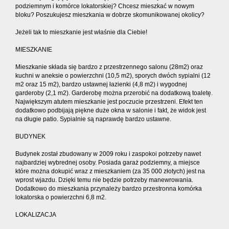
podziemnym i komórce lokatorskiej? Chcesz mieszkać w nowym
bloku? Poszukujesz mieszkania w dobrze skomunikowanej okolicy?
Jeżeli tak to mieszkanie jest właśnie dla Ciebie!
MIESZKANIE
Mieszkanie składa się bardzo z przestrzennego salonu (28m2) oraz
kuchni w aneksie o powierzchni (10,5 m2), sporych dwóch sypialni (12
m2 oraz 15 m2), bardzo ustawnej łazienki (4,8 m2) i wygodnej
garderoby (2,1 m2). Garderobę można przerobić na dodatkową toaletę.
Największym atutem mieszkanie jest poczucie przestrzeni. Efekt ten
dodatkowo podbijają piękne duże okna w salonie i fakt, że widok jest
na długie patio. Sypialnie są naprawdę bardzo ustawne.
BUDYNEK
Budynek został zbudowany w 2009 roku i zaspokoi potrzeby nawet
najbardziej wybrednej osoby. Posiada garaż podziemny, a miejsce
które można dokupić wraz z mieszkaniem (za 35 000 złotych) jest na
wprost wjazdu. Dzięki temu nie będzie potrzeby manewrowania.
Dodatkowo do mieszkania przynależy bardzo przestronna komórka
lokatorska o powierzchni 6,8 m2.
LOKALIZACJA