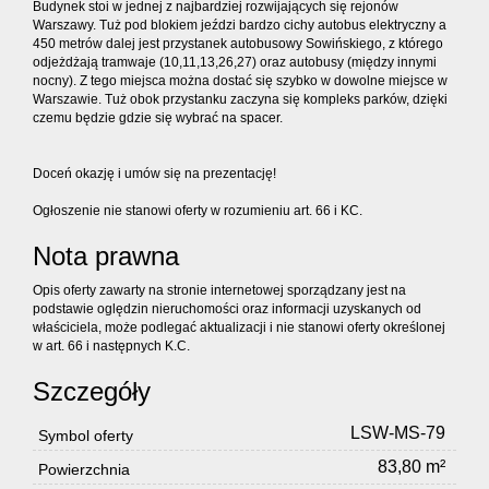
Budynek stoi w jednej z najbardziej rozwijających się rejonów
Warszawy. Tuż pod blokiem jeździ bardzo cichy autobus elektryczny a
450 metrów dalej jest przystanek autobusowy Sowińskiego, z którego
odjeżdżają tramwaje (10,11,13,26,27) oraz autobusy (między innymi
nocny). Z tego miejsca można dostać się szybko w dowolne miejsce w
Warszawie. Tuż obok przystanku zaczyna się kompleks parków, dzięki
czemu będzie gdzie się wybrać na spacer.
Doceń okazję i umów się na prezentację!
Ogłoszenie nie stanowi oferty w rozumieniu art. 66 i KC.
Nota prawna
Opis oferty zawarty na stronie internetowej sporządzany jest na
podstawie oględzin nieruchomości oraz informacji uzyskanych od
właściciela, może podlegać aktualizacji i nie stanowi oferty określonej
w art. 66 i następnych K.C.
Szczegóły
LSW-MS-79
Symbol oferty
83,80 m²
Powierzchnia