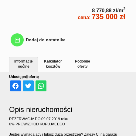
nierucho
2
8 770,88 zł/m
735 000 zł
cena:
Home
Dodaj do notatnika
staging
Informacje
Kalkulator
Podobne
ogólne
kosztów
oferty
Poszukiw
Udostępnij ofertę
nierucho
Opis nieruchomości
Rekomen
REZERWACJA DO 09.07.2019 roku.
0% PROWIZJI OD KUPUJĄCEGO
Kontakt
Jesteś wymagający i lubisz dużą przestrzeń? Zależy Ci na garażu