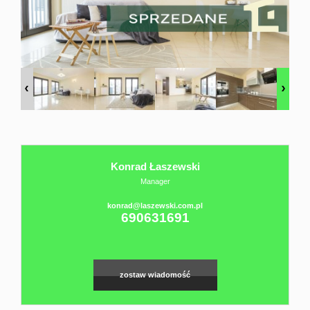
Domy
sprzedaż
Twój
Konrad Łaszewski
osobisty
Manager
konrad@laszewski.com.pl
690631691
Agent
Sprzedaż
zostaw wiadomość