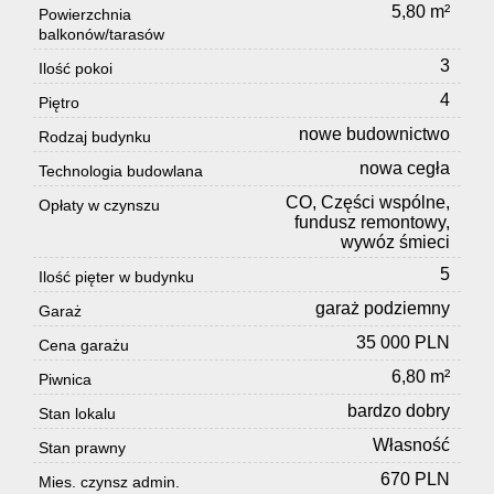
5,80 m²
Powierzchnia
balkonów/tarasów
3
Ilość pokoi
4
Piętro
nowe budownictwo
Rodzaj budynku
nowa cegła
Technologia budowlana
CO, Części wspólne,
Opłaty w czynszu
fundusz remontowy,
wywóz śmieci
5
Ilość pięter w budynku
garaż podziemny
Garaż
35 000 PLN
Cena garażu
6,80 m²
Piwnica
bardzo dobry
Stan lokalu
Własność
Stan prawny
670 PLN
Mies. czynsz admin.