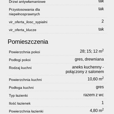
tak
Drzwi antywłamaniowe
tak
Przystosowania dla
niepełnosprawnych
2
vir_oferta_ilosc_sypialni
tak
vir_oferta_klucze
Pomieszczenia
2
28; 15; 12 m
Powierzchnia pokoi
gres, drewniana
Podłogi pokoi
aneks kuchenny -
Rodzaj kuchni
połączony z salonem
2
10,60 m
Powierzchnia kuchni
gres
Podłoga kuchni
razem z wc
Typ łazienki
1
Ilość łazienek
2
4,80 m
Powierzchnia łazienki